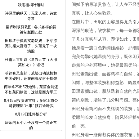
间赋予的最珍贵妆点，让人在不经
秋雨梧桐叶落时
真实，让人心生敬意。
诗经里的秋天：无常人生，诗意
寻常
在照片中，田珉的面容显得尤为引
裙裤制版剪裁图 | 各式各样的裙
深深的痕迹，皱纹横生，每一条都
裤制版图25款
了几分真实与从容。即便如此，田
田珉终于像真实老奶奶，不穿漂
亮礼裙太普通了，头顶秃了一块
她身着一袭白色刺绣娃娃衫，那细
满脸
完美勾勒出她温婉的身形，既休闲
杜甫五古组诗《遣兴五首（天用
莫如龙）》读记
盎然的户外环境中，她是最温柔的
菲律宾又变卦，威胁出动战机和
田珉素颜出镜，面容慈祥而自然，
中国硬刚，还在南海发射干扰弹
闪耀，与整体装扮相得益彰，既显
两年拿不出5万炮弹，莱茵金属还
田珉素颜出镜，肌肤透着自然的光
不如莱阳钢管，这就是西方军工
简约别致，增添了几分时尚感。整
8月19日投资避雷针：多家上市公
司管理层“出事” 陕西金叶实
田珉身着简约而不失格调的装扮，
8月19日涨停板分析
柔顺的长发自然披肩，随风轻轻摇
庆帝的五个儿子没有一个是正常
前一亮。
的
田珉身着一袭剪裁得体的连衣裙，